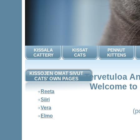
KISSALA
KISSAT
PENNUT
CATTERY
CATS
KITTENS
KISSOJEN OMAT SIVUT
Tervetuloa An
CATS' OWN PAGES
Welcome to 
Reeta
Siiri
Vera
(p
Elmo